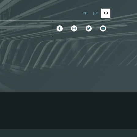
en
ge
ru