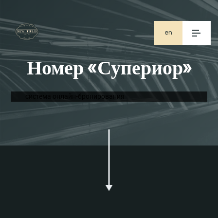
en
ge
Номер «Супериор»
ru
система онлайн-бронирования